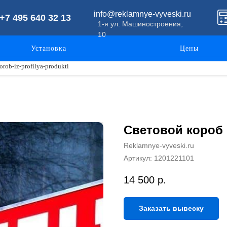
info@reklamnye-vyveski.ru
+7 495 640 32 13
1-я ул. Машиностроения,
10
Установка
Цены
ob-iz-profilya-produkti
Световой короб
Reklamnye-vyveski.ru
Артикул:
1201221101
14 500
р.
Заказать вывеску