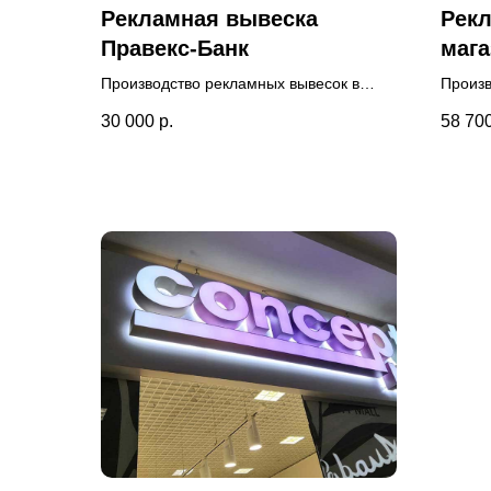
Рекламная вывеска
Рек
Правекс-Банк
мага
Производство рекламных вывесок в
Произв
Люберцах для банка. Монтаж
Люберц
30 000
р.
58 70
произведен на фасаде здания. Доставка
соглас
и согласование вывески
Дополн
осуществлялось нашими
Монта
специалистами.