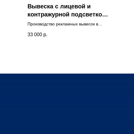
Вывеска с лицевой и
контражурной подсветкой
Consept
Производство рекламных вывесок в
Люберцах для магазина нижнего белья,
33 000
р.
с двойной подсветкой. Бесплатно
разработан дизайн-макет и проведена
визуализация вывески.