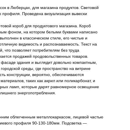
ок в Люберцах, для магазина продуктов. Световой
о профиля. Проведена визуализация вывески
овой короб для продуктового магазина. Короб
ным фоном, на котором белыми буквами написано
выполнен в классическом стиле, его чистые и
тличную видимость и распознаваемость. Текст на
й, что позволяет потребителям без труда
мается продажей продовольственных товаров.
 фасаде здания и выглядит довольно компактным,
 городской среды, где пространство на витрине
ость конструкции, вероятно, обеспечиваются
атериалов, таких как акрил или поликарбонат, и
дных ламп, которые дарят равномерное освещение
 лишнего энергопотребления.
енним облегченным металлокаркасом, лицевой частью
ниевого профиля 90-130-180мм. Подсветка —