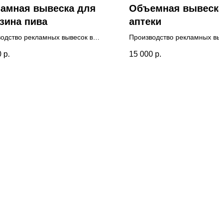
ламная вывеска для
Объемная вывеск
зина пива
аптеки
одство рекламных вывесок в
Производство рекламных в
ах для магазина. Вывеска
Люберцах для аптеки. Доп
0
р.
15 000
р.
ована нашими специалистами.
гарантия - 3 года. Проведе
ительная гарантия - 2 года.
визуализация на фасаде зд
ж нашими специалистами.
Разработан дизайн-макет 
специалистами.