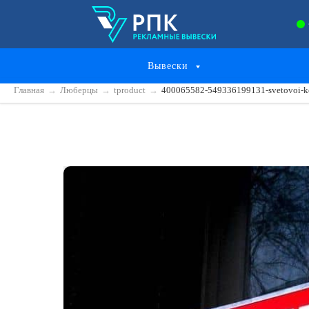
Вывески
Главная
→
Люберцы
→
tproduct
→
400065582-549336199131-svetovoi-kor