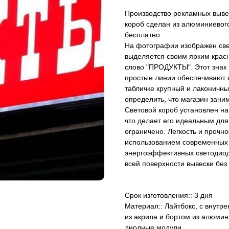
Производство рекламных вывес
короб сделан из алюминиевог
бесплатно.
На фотографии изображен свет
выделяется своим ярким крас
слово "ПРОДУКТЫ". Этот знак 
простые линии обеспечивают о
табличке крупный и лаконичны
определить, что магазин зани
Световой короб установлен на
что делает его идеальным для
ограничено. Легкость и прочн
использованием современных м
энергоэффективных светодио
всей поверхности вывески без
Срок изготовления:: 3 дня
Материал:: Лайтбокс, с внутр
из акрила и бортом из алюми
диодные модули.