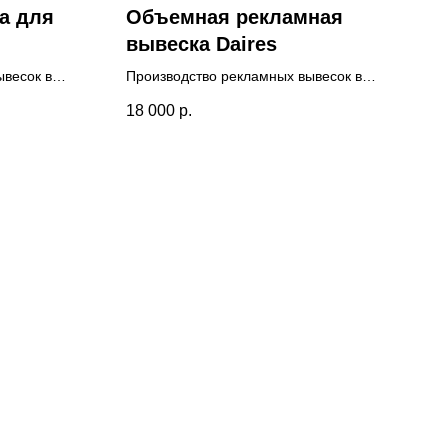
а для
Объемная рекламная
вывеска Daires
ывесок в
Производство рекламных вывесок в
олнительная
Люберцах для магазина одежды.
18 000
р.
на
Доставка и монтаж осуществлялась
ания.
нашими специалистами. Разработан
нашими
дизайн-макет бесплатно.