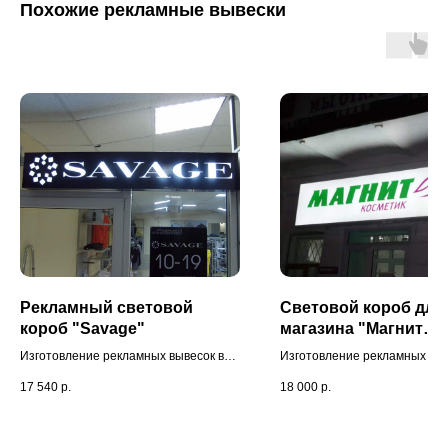
Похожие рекламные вывески
Рекламный световой
Световой короб для
короб "Savage"
магазина "Магнит
косметик"
Изготовление рекламных вывесок в
Изготовление рекламных выв
Мытищи для магазина одежды.
Мытищи для магазина космет
17 540
р.
18 000
р.
Дополнительная гарантия - 2 года.
Дополнительная гарантия - 2
Доставка нашими специалистами.
Дизайн проект разработан 
Бесплатная визуализация вывески.
специалистами.