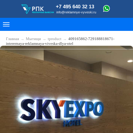
+7 495 640 32 13
info@reklamnye-vyveski.ru
Главная
→
Мытищи
→
tproduct
→
409165862-729188818671-
interernaya-reklamnaya-viveska-dlya-otel