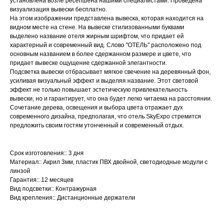
установлена возле ресепшена нашими специалистами. Проведена
визуализация вывески бесплатно.
На этом изображении представлена вывеска, которая находится на
видном месте на стене. На вывеске стилизованными буквами
выделено название отеля жирным шрифтом, что придает ей
характерный и современный вид. Слово "ОТЕЛЬ" расположено под
основным названием в более сдержанном размере и цвете, что
придает вывеске ощущение сдержанной элегантности.
Подсветка вывески отбрасывает мягкое свечение на деревянный фон,
усиливая визуальный эффект и выделяя название. Этот световой
эффект не только повышает эстетическую привлекательность
вывески, но и гарантирует, что она будет легко читаема на расстоянии.
Сочетание дерева, освещения и выбора цвета отражает дух
современного дизайна, предполагая, что отель SkyExpo стремится
предложить своим гостям утонченный и современный отдых.
Срок изготовления:: 3 дня
Материал:: Акрил 3мм, пластик ПВХ двойной, светодиодные модули с
линзой
Гарантия:: 12 месяцев
Вид подсветки:: Контражурная
Вид крепления:: Дистанционные держатели