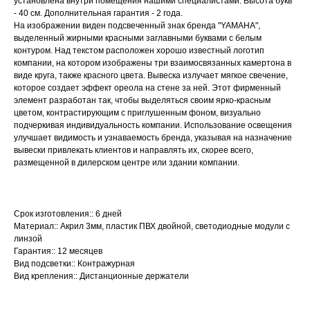
установлена внутри помещения нашими специалистами. Высота букв
- 40 см. Дополнительная гарантия - 2 года.
На изображении виден подсвеченный знак бренда "YAMAHA",
выделенный жирными красными заглавными буквами с белым
контуром. Над текстом расположен хорошо известный логотип
компании, на котором изображены три взаимосвязанных камертона в
виде круга, также красного цвета. Вывеска излучает мягкое свечение,
которое создает эффект ореола на стене за ней. Этот фирменный
элемент разработан так, чтобы выделяться своим ярко-красным
цветом, контрастирующим с приглушенным фоном, визуально
подчеркивая индивидуальность компании. Использование освещения
улучшает видимость и узнаваемость бренда, указывая на назначение
вывески привлекать клиентов и направлять их, скорее всего,
размещенной в дилерском центре или здании компании.
Срок изготовления:: 6 дней
Материал:: Акрил 3мм, пластик ПВХ двойной, светодиодные модули с
линзой
Гарантия:: 12 месяцев
Вид подсветки:: Контражурная
Вид крепления:: Дистанционные держатели