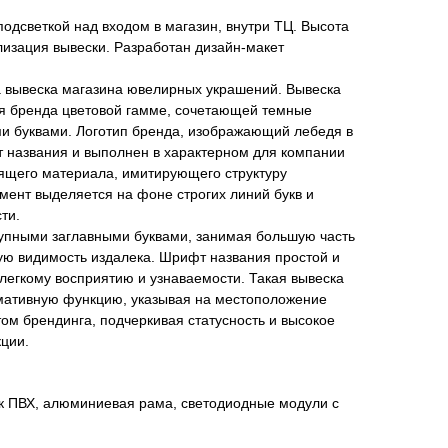
одсветкой над входом в магазин, внутри ТЦ. Высота
ализация вывески. Разработан дизайн-макет
 вывеска магазина ювелирных украшений. Вывеска
я бренда цветовой гамме, сочетающей темные
ми буквами. Логотип бренда, изображающий лебедя в
т названия и выполнен в характерном для компании
тящего материала, имитирующего структуру
мент выделяется на фоне строгих линий букв и
ти.
упными заглавными буквами, занимая большую часть
ую видимость издалека. Шрифт названия простой и
 легкому восприятию и узнаваемости. Такая вывеска
рмативную функцию, указывая на местоположение
том брендинга, подчеркивая статусность и высокое
ции.
ик ПВХ, алюминиевая рама, светодиодные модули с