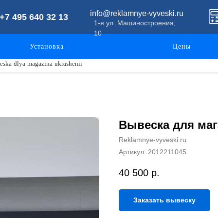
info@reklamnye-vyveski.ru
+7 495 640 32 13
1-я ул. Машиностроения,
10
Установка
Цены
ska-dlya-magazina-ukrashenii
Вывеска для ма
Reklamnye-vyveski.ru
Артикул:
2012211045
40 500
р.
Заказать вывеску