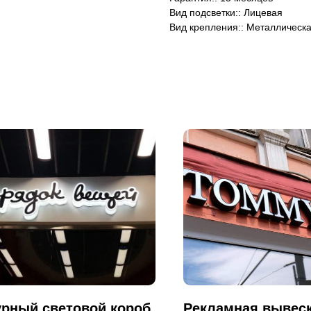
Вид подсветки:: Лицевая
Вид крепления:: Металлическ
рный световой короб
Рекламная вывеск