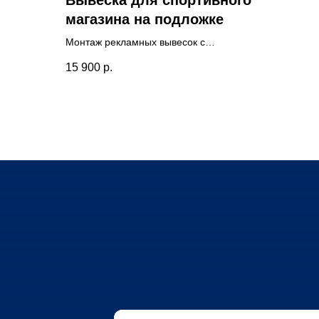
Вывеска для спортивного
магазина на подложке
Монтаж рекламных вывесок с
подсветкой над входом в магазин.
15 900
р.
Вывеска для магазина спортивной
одежды на подложке. Доставка и монтаж
нашими специалистами.