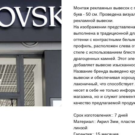
Монтаж рекламных вывесок с п
букв - 50 см. Проведена визу
рекламной вывески.
На изображении представлена
выполнена в традиционной дл
оттенки с контрастными белы
профиль, расположен слева о
стиле с использованием блес
драгоценных камней. Этот эле
добавляет вывеске изысканнос
Название бренда выведено кр
вывески и обеспечивая хорош
лаконичный, что способствует
несет в себе не только инфо
магазина, но и служит элемен
качество предлагаемой продук
Срок изготовления:: 7 дней
Материал:: Акрил 3мм, пласт
линзой
Гарантия:: 15 месяцев