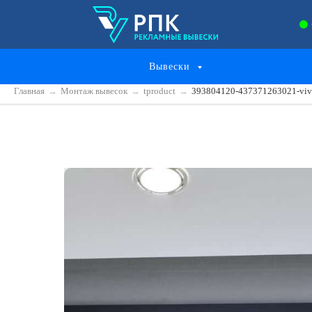
Вывески
Главная
→
Монтаж вывесок
→
tproduct
→
393804120-437371263021-vive