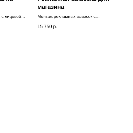
магазина
 с лицевой
Монтаж рекламных вывесок с
ия. Вывеска
подсветкой внутри магазина. Доставка и
15 750
р.
одежды в
установка осуществлялась нашими
2ПП.
специалистами. Разработан дизайн-
2 года.
макет рекламной вывески.