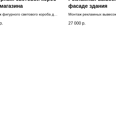
магазина
фасаде здания
 фигурного светового короба для
Монтаж рекламных вывесок
на одежды. Проведена
подсветкой на фасаде здан
р.
27 000
р.
тная визуализация вывески.
изготовлена для магазина 
 короба 100х50см. Монтаж
виде объемных букв по 90
еден внутри ТЦ, над входом в
Дополнительная гарантия - 
н.