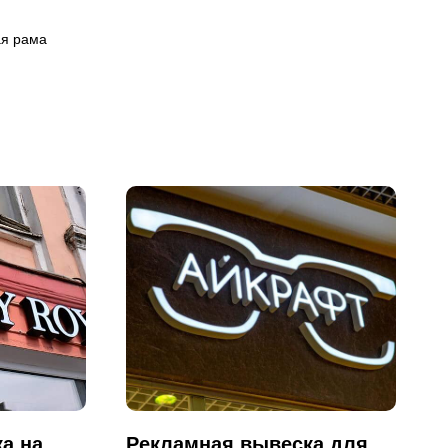
ая рама
а на
Рекламная вывеска для