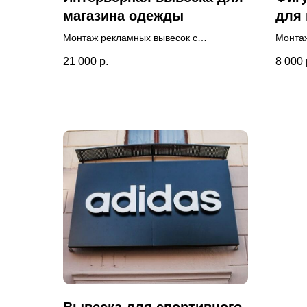
магазина одежды
для 
Монтаж рекламных вывесок с
Монтаж
контражурной подсветкой внутри
магази
21 000
р.
8 000
торгового центра. Разработан дизайн-
беспла
макет рекламной вывески. Высота букв -
Размер
30 см. Доставка нашими
произв
специалистами.
магази