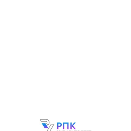
+7 495 640 32 13
Узнать стоимость
РЕКЛАМНЫЕ ВЫВЕСКИ
из дерева в Москве
от 6
.3800 рублей
за несветовую вывеску из
дерева
от 11
.900 рублей
за световую вывеску из