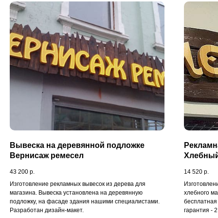
Следующая задача - правильная
раскладка светодиодных модулей
внутри буквы, чтобы ни один сантиметр
не остался без подсветки. После
"начинки" и проверки подсветки, буквы
собираются на металлическую раму
или полноценную подложку.
Мы обеспечиваем постоянный
контроль качества производства, на
каждом этапе работ. Все детали
проверяются на брак до финальной
сборки в световую вывеску. Мы несем
Вывеска на деревянной подложке
Рекламн
100% финансовую ответственность по
Вернисаж ремесел
Хлебный
договору!
43 200
р.
14 520
р.
Изготовление рекламных вывесок из дерева для
Изготовлен
магазина. Вывеска установлена на деревянную
хлебного м
подложку, на фасаде здания нашими специалистами.
бесплатная
Разработан дизайн-макет.
гарантия - 2