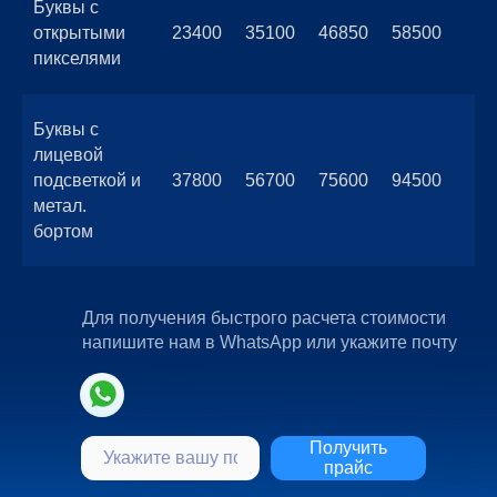
Буквы c
открытыми
23400
35100
46850
58500
пикселями
Буквы с
лицевой
подсветкой и
37800
56700
75600
94500
метал.
бортом
Для получения быстрого расчета стоимости
напишите нам в WhatsApp или укажите почту
Получить
прайс