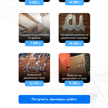
14.000
р
9.950
р
Вывеска на кронштейне
Рекламная вывеска на
из дерева
деревянной подложке
7.000
р
20.000
р
Вывеска из
Вывеска на
деревянных букв
кронштейне из букв
12.150
р
9.350
р
Получить примеры работ