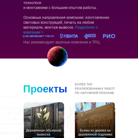
технологи
и монтажники с большим опытом работы.
Основные направления компании: изготовление
световых конструкций, печать на любом
материале, монтаж вывесок.
Подробнее о
компании >
Нас рекомендуют крупные компании и ТРЦ:
БОЛЕЕ 500
П
р
о
е
к
т
ы
РЕАЛИЗОВАННЫХ РАБОТ
ПО НАРУЖНОЙ РЕКЛАМЕ
Деревянная объемная
Буквы из дерева на
вывеска
деревянной подложке