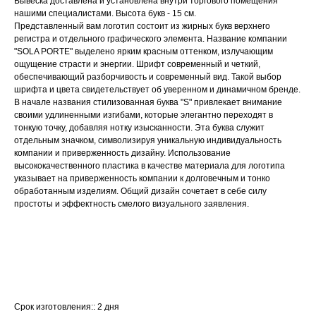
Вывеска доставлена и установлена внутри торгового помещения
нашими специалистами. Высота букв - 15 см.
Представленный вам логотип состоит из жирных букв верхнего
регистра и отдельного графического элемента. Название компании
"SOLA PORTE" выделено ярким красным оттенком, излучающим
ощущение страсти и энергии. Шрифт современный и четкий,
обеспечивающий разборчивость и современный вид. Такой выбор
шрифта и цвета свидетельствует об уверенном и динамичном бренде.
В начале названия стилизованная буква "S" привлекает внимание
своими удлиненными изгибами, которые элегантно переходят в
тонкую точку, добавляя нотку изысканности. Эта буква служит
отдельным значком, символизируя уникальную индивидуальность
компании и приверженность дизайну. Использование
высококачественного пластика в качестве материала для логотипа
указывает на приверженность компании к долговечным и тонко
обработанным изделиям. Общий дизайн сочетает в себе силу
простоты и эффектность смелого визуального заявления.
Срок изготовления:: 2 дня