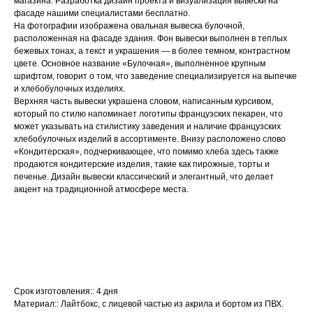
магазина. Разработка дизайн проекта и визуализация вывески на
фасаде нашими специалистами бесплатно.
На фотографии изображена овальная вывеска булочной,
расположенная на фасаде здания. Фон вывески выполнен в теплых
бежевых тонах, а текст и украшения — в более темном, контрастном
цвете. Основное название «Булочная», выполненное крупным
шрифтом, говорит о том, что заведение специализируется на выпечке
и хлебобулочных изделиях.
Верхняя часть вывески украшена словом, написанным курсивом,
который по стилю напоминает логотипы французских пекарен, что
может указывать на стилистику заведения и наличие французских
хлебобулочных изделий в ассортименте. Внизу расположено слово
«Кондитерская», подчеркивающее, что помимо хлеба здесь также
продаются кондитерские изделия, такие как пирожные, торты и
печенье. Дизайн вывески классический и элегантный, что делает
акцент на традиционной атмосфере места.
Срок изготовления:: 4 дня
Материал:: Лайтбокс, с лицевой частью из акрила и бортом из ПВХ.