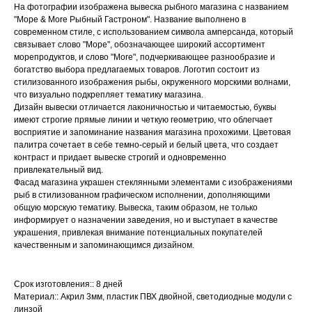
На фотографии изображена вывеска рыбного магазина с названием
"Море & More Рыбный Гастроном". Название выполнено в
современном стиле, с использованием символа амперсанда, который
связывает слово "Море", обозначающее широкий ассортимент
морепродуктов, и слово "More", подчеркивающее разнообразие и
богатство выбора предлагаемых товаров. Логотип состоит из
стилизованного изображения рыбы, окруженного морскими волнами,
что визуально подкрепляет тематику магазина.
Дизайн вывески отличается лаконичностью и читаемостью, буквы
имеют строгие прямые линии и четкую геометрию, что облегчает
восприятие и запоминание названия магазина прохожими. Цветовая
палитра сочетает в себе темно-серый и белый цвета, что создает
контраст и придает вывеске строгий и одновременно
привлекательный вид.
Фасад магазина украшен стеклянными элементами с изображениями
рыб в стилизованном графическом исполнении, дополняющими
общую морскую тематику. Вывеска, таким образом, не только
информирует о назначении заведения, но и выступает в качестве
украшения, привлекая внимание потенциальных покупателей
качественным и запоминающимся дизайном.
Срок изготовления:: 8 дней
Материал:: Акрил 3мм, пластик ПВХ двойной, светодиодные модули с
линзой