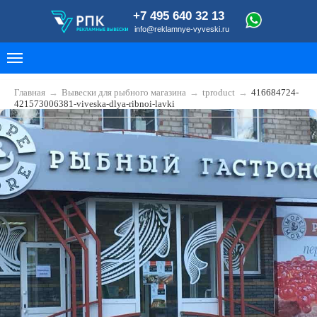
+7 495 640 32 13
info@reklamnye-vyveski.ru
Главная
→
Вывески для рыбного магазина
→
tproduct
→
416684724-
421573006381-viveska-dlya-ribnoi-lavki