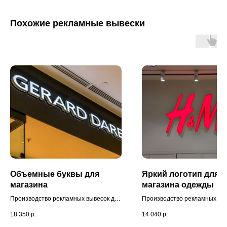
Похожие рекламные вывески
Объемные буквы для
Яркий логотип для
магазина
магазина одежды
Производство рекламных вывесок для
Производство рекламных вы
магазина одежды. Высота букв - 15
магазина мужской и женской
18 350
р.
14 040
р.
см. Вывеска доставлена и
Дизайн-проект разработан 
установлена нашими специалистами.
специалистами. Проведена