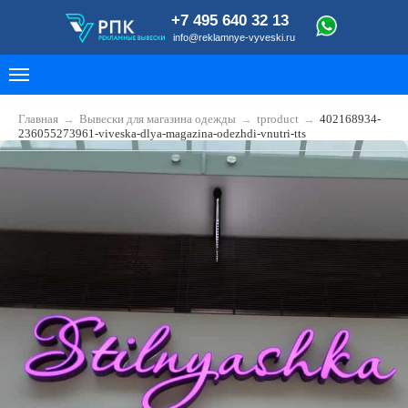
+7 495 640 32 13
info@reklamnye-vyveski.ru
Главная
→
Вывески для магазина одежды
→
tproduct
→
402168934-
236055273961-viveska-dlya-magazina-odezhdi-vnutri-tts