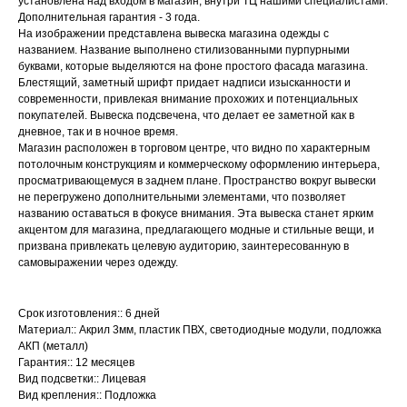
установлена над входом в магазин, внутри ТЦ нашими специалистами.
Дополнительная гарантия - 3 года.
На изображении представлена вывеска магазина одежды с
названием. Название выполнено стилизованными пурпурными
буквами, которые выделяются на фоне простого фасада магазина.
Блестящий, заметный шрифт придает надписи изысканности и
современности, привлекая внимание прохожих и потенциальных
покупателей. Вывеска подсвечена, что делает ее заметной как в
дневное, так и в ночное время.
Магазин расположен в торговом центре, что видно по характерным
потолочным конструкциям и коммерческому оформлению интерьера,
просматривающемуся в заднем плане. Пространство вокруг вывески
не перегружено дополнительными элементами, что позволяет
названию оставаться в фокусе внимания. Эта вывеска станет ярким
акцентом для магазина, предлагающего модные и стильные вещи, и
призвана привлекать целевую аудиторию, заинтересованную в
самовыражении через одежду.
Срок изготовления:: 6 дней
Материал:: Акрил 3мм, пластик ПВХ, светодиодные модули, подложка
АКП (металл)
Гарантия:: 12 месяцев
Вид подсветки:: Лицевая
Вид крепления:: Подложка