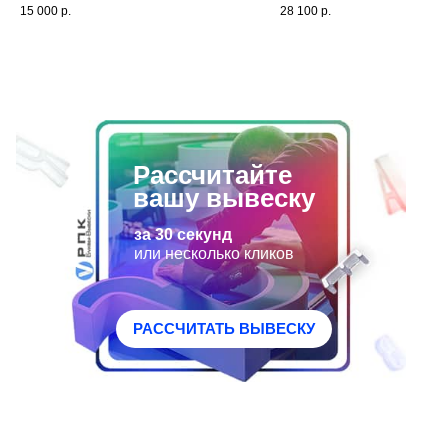
15 000
р.
28 100
р.
виже короба с инкрустацией.
осуществлялись нашими
Установлена нашими специалистами
специалистами. Бесплатная
внутри помещения.
визуализация вывески на сте
Рассчитайте
вашу вывеску
за 30 секунд
или несколько кликов
РАССЧИТАТЬ ВЫВЕСКУ