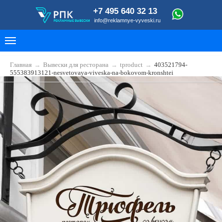
+7 495 640 32 13
info@reklamnye-vyveski.ru
Главная
→
Вывески для ресторана
→
tproduct
→
403521794-
555383913121-nesvetovaya-viveska-na-bokovom-kronshtei