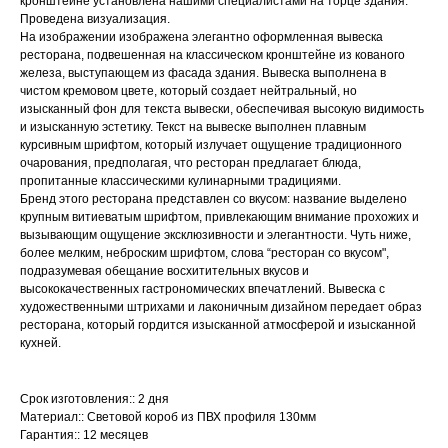
кронштейне установлена нашими специалистами на торце здания.
Проведена визуализация.
На изображении изображена элегантно оформленная вывеска
ресторана, подвешенная на классическом кронштейне из кованого
железа, выступающем из фасада здания. Вывеска выполнена в
чистом кремовом цвете, который создает нейтральный, но
изысканный фон для текста вывески, обеспечивая высокую видимость
и изысканную эстетику. Текст на вывеске выполнен плавным
курсивным шрифтом, который излучает ощущение традиционного
очарования, предполагая, что ресторан предлагает блюда,
пропитанные классическими кулинарными традициями.
Бренд этого ресторана представлен со вкусом: название выделено
крупным витиеватым шрифтом, привлекающим внимание прохожих и
вызывающим ощущение эксклюзивности и элегантности. Чуть ниже,
более мелким, неброским шрифтом, слова “ресторан со вкусом",
подразумевая обещание восхитительных вкусов и
высококачественных гастрономических впечатлений. Вывеска с
художественными штрихами и лаконичным дизайном передает образ
ресторана, который гордится изысканной атмосферой и изысканной
кухней.
Срок изготовления:: 2 дня
Материал:: Световой короб из ПВХ профиля 130мм
Гарантия:: 12 месяцев