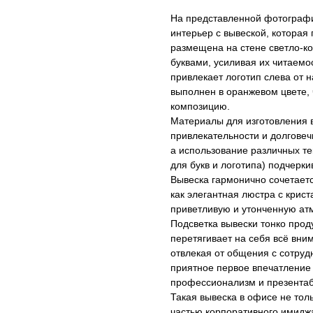
На представленной фотограф
интерьер с вывеской, которая
размещена на стене светло-ко
буквами, усиливая их читаемо
привлекает логотип слева от н
выполнен в оранжевом цвете, 
композицию.
Материалы для изготовления 
привлекательности и долгове
а использование различных те
для букв и логотипа) подчерк
Вывеска гармонично сочетает
как элегантная люстра с крис
приветливую и утонченную ат
Подсветка вывески тонко проду
перетягивает на себя всё вни
отвлекая от общения с сотруд
приятное первое впечатление 
профессионализм и презентаб
Такая вывеска в офисе не тол
частью корпоративного имидж