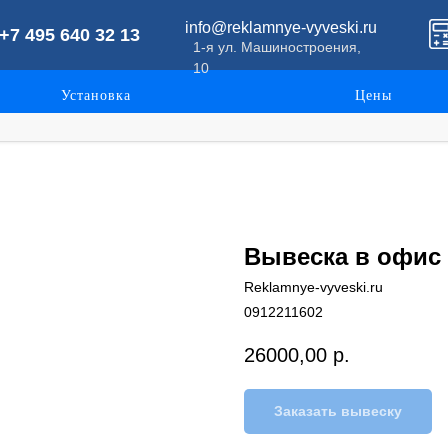
info@reklamnye-vyveski.ru
+7 495 640 32 13
1-я ул. Машиностроения,
10
Установка
Цены
Вывеска в офис 
Reklamnye-vyveski.ru
0912211602
26000,00
р.
Заказать вывеску