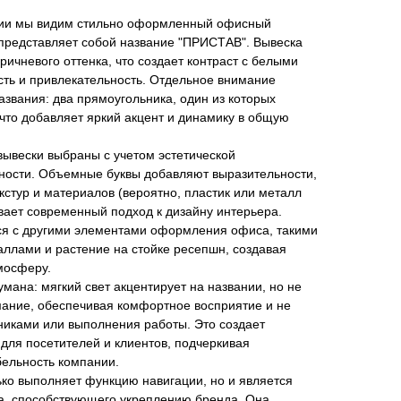
ии мы видим стильно оформленный офисный
 представляет собой название "ПРИСТАВ". Вывеска
ричневого оттенка, что создает контраст с белыми
сть и привлекательность. Отдельное внимание
азвания: два прямоугольника, один из которых
что добавляет яркий акцент и динамику в общую
вывески выбраны с учетом эстетической
чности. Объемные буквы добавляют выразительности,
кстур и материалов (вероятно, пластик или металл
ивает современный подход к дизайну интерьера.
ся с другими элементами оформления офиса, такими
таллами и растение на стойке ресепшн, создавая
мосферу.
мана: мягкий свет акцентирует на названии, но не
мание, обеспечивая комфортное восприятие и не
никами или выполнения работы. Это создает
для посетителей и клиентов, подчеркивая
ельность компании.
ько выполняет функцию навигации, но и является
а, способствующего укреплению бренда. Она