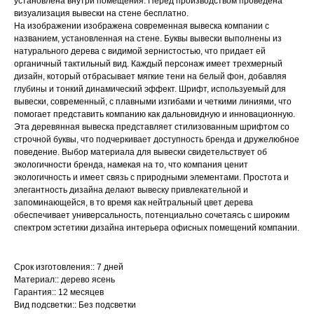
установлена внутри помещения. Перед производством проведена
визуализация вывески на стене бесплатно.
На изображении изображена современная вывеска компании с
названием, установленная на стене. Буквы вывески выполнены из
натурального дерева с видимой зернистостью, что придает ей
органичный тактильный вид. Каждый персонаж имеет трехмерный
дизайн, который отбрасывает мягкие тени на белый фон, добавляя
глубины и тонкий динамический эффект. Шрифт, используемый для
вывески, современный, с плавными изгибами и четкими линиями, что
помогает представить компанию как дальновидную и инновационную.
Эта деревянная вывеска представляет стилизованным шрифтом со
строчной буквы, что подчеркивает доступность бренда и дружелюбное
поведение. Выбор материала для вывески свидетельствует об
экологичности бренда, намекая на то, что компания ценит
экологичность и имеет связь с природными элементами. Простота и
элегантность дизайна делают вывеску привлекательной и
запоминающейся, в то время как нейтральный цвет дерева
обеспечивает универсальность, потенциально сочетаясь с широким
спектром эстетики дизайна интерьера офисных помещений компании.
Срок изготовления:: 7 дней
Материал:: дерево ясень
Гарантия:: 12 месяцев
Вид подсветки:: Без подсветки