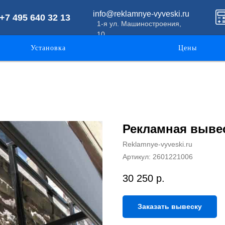
info@reklamnye-vyveski.ru
+7 495 640 32 13
1-я ул. Машиностроения,
10
Установка
Цены
Рекламная вывес
Reklamnye-vyveski.ru
Артикул:
2601221006
30 250
р.
Заказать вывеску