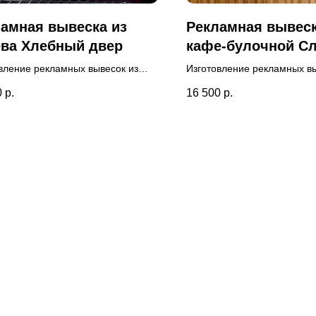
амная вывеска из
Рекламная вывес
ева Хлебный двер
кафе-булочной С
вление рекламных вывесок из
Изготовление рекламных вы
 для хлебного магазина. Перед
дерева для кафе. Монтаж 
0
р.
16 500
р.
одством проведена бесплатная
внутри помещения, на дер
изация вывески. Дополнительная
стене нашими специалиста
я - 2 года.
Разработан дизайн-проект 