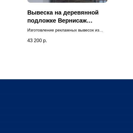
Вывеска на деревянной
подложке Вернисаж
ремесел
Изготовление рекламных вывесок из
дерева для магазина. Вывеска
43 200
р.
установлена на деревянную подложку,
на фасаде здания нашими
специалистами. Разработан дизайн-
макет.