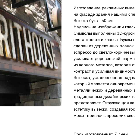
Изготовление рекламных вывес
на фасаде здания нашими спец
Высота букв - 50 см.
Надпись на изображении глас
Символы выполнены 3D-курс
элегантности и класса. Буквы 
сделан из деревянных планок 
эспрессо до светло-коричневы
усиливает деревенский шарм 
из черного металла, которая 
контраст и усиливая видимост
Вывеска, установленная над в
который является одновремен
металлических и деревянных 
традиционных дизайнерских т
представляет. Окружающая ка
эстетику вывески, создавая г
может привлечь прохожих сво
Срок изготовления:: 7 дней