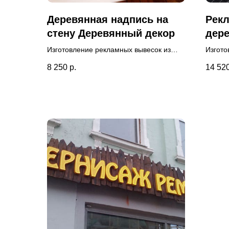
Деревянная надпись на
Рекл
стену Деревянный декор
дер
Изготовление рекламных вывесок из
Изгото
дерева для заведения. Доставка и
дерева
8 250
р.
14 52
монтаж осуществлялись нашими
произв
специалистами внутри помещения на
визуал
стене. Высота букв 20 и 10 см.
гаранти