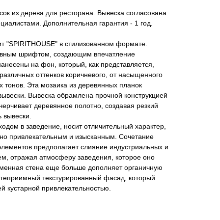
ок из дерева для ресторана. Вывеска согласована
иалистами. Дополнительная гарантия - 1 год.
ит "SPIRITHOUSE" в стилизованном формате.
ивным шрифтом, создающим впечатление
нанесены на фон, который, как представляется,
различных оттенков коричневого, от насыщенного
х тонов. Эта мозаика из деревянных планок
вывески. Вывеска обрамлена прочной конструкцией
очерчивает деревянное полотно, создавая резкий
ь вывески.
ходом в заведение, носит отличительный характер,
но привлекательным и изысканным. Сочетание
элементов предполагает слияние индустриальных и
ем, отражая атмосферу заведения, которое оно
менная стена еще больше дополняет органичную
остеприимный текстурированный фасад, который
ей кустарной привлекательностью.