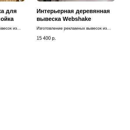
ка для
Интерьерная деревянная
лойка
вывеска Webshake
весок из
Изготовление рекламных вывесок из
произведен
дерева для компании. Вывеска
15 400
р.
евянной
установлена внутри помещения. Перед
ми.
производством проведена визуализация
вывески.
вывески на стене бесплатно.